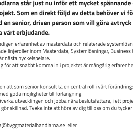
dlarna står just nu inför ett mycket spännande
ojekt. Som en direkt följd av detta behöver vi f
 en senior, driven person som vill göra avtryck 
 vårt erbjudande.
digen erfarenhet av masterdata och relaterade systemlösni
de linjeroller inom Masterdata, Systemlösningar, Business C
år nästa nyckelspelare.
g för att snabbt komma in i projektet är mångårig erfarenhe
n att som senior konsult ta en central roll i vårt förändrings
ed goda möjligheter till förlängning.
verka utvecklingen och jobba nära beslutsfattare, i ett proje
ör skillnad. Tveka inte att höra av dig till oss om du tycker 
a@byggmaterialhandlarna.se eller