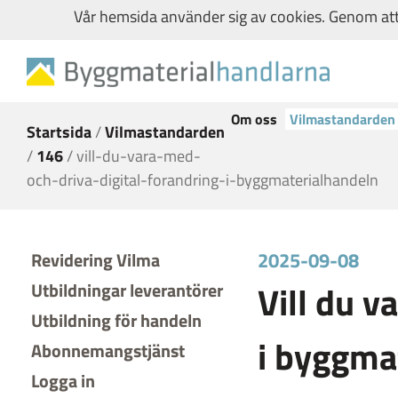
Vår hemsida använder sig av cookies. Genom att 
Om oss
Vilmastandarden
Startsida
/
Vilmastandarden
/
146
/
vill-du-vara-med-
och-driva-digital-forandring-i-byggmaterialhandeln
2025-09-08
Revidering Vilma
Vill du v
Utbildningar leverantörer
Utbildning för handeln
i byggma
Abonnemangstjänst
Logga in