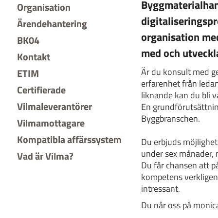
Byggmaterialhan
Organisation
digitaliseringspr
Ärendehantering
organisation med
BK04
med och utveckla
Kontakt
Är du konsult med ge
ETIM
erfarenhet från ledan
Certifierade
liknande kan du bli v
Vilmaleverantörer
En grundförutsättnin
Byggbranschen.
Vilmamottagare
Kompatibla affärssystem
Du erbjuds möjlighete
under sex månader, m
Vad är Vilma?
Du får chansen att på
kompetens verkligen g
intressant.
Du når oss på monic