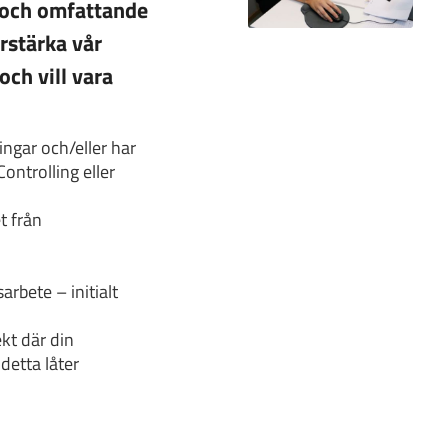
 och omfattande
örstärka vår
och vill vara
ngar och/eller har
ontrolling eller
t från
arbete – initialt
kt där din
detta låter