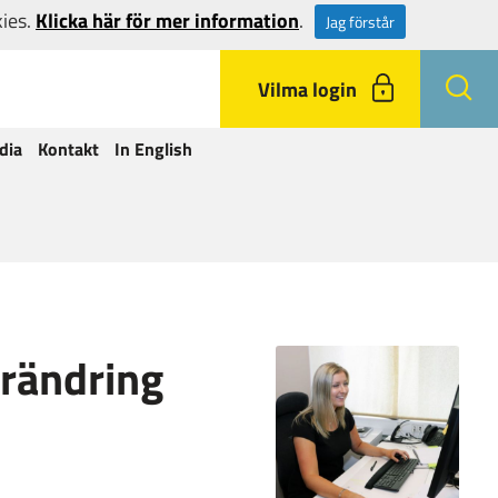
kies.
Klicka här för mer information
.
Jag förstår
Vilma login
dia
Kontakt
In English
örändring