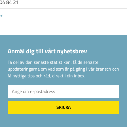
04 84 21
er
Anmäl dig till vårt nyhetsbrev
Ta del av den senaste statistiken, få de senaste
uppdateringarna om vad som är på gång i vår bransch och
få nyttiga tips och råd, direkt i din inbox.