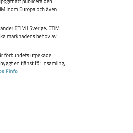
ppgift att publicera den
ETIM inom Europa och även
änder ETIM i Sverige. ETIM
nska marknadens behov av
är förbundets utpekade
yggt en tjänst för insamling,
os Finfo