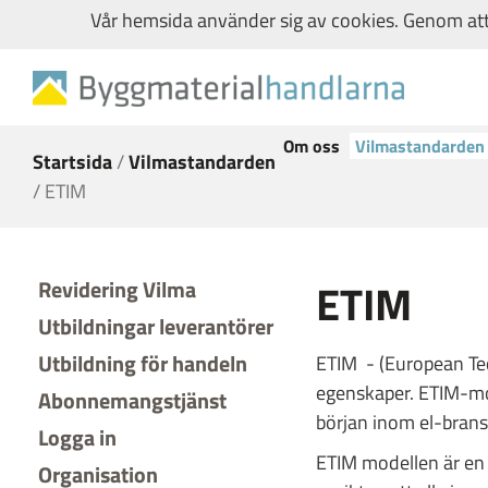
Vår hemsida använder sig av cookies. Genom att 
Om oss
Vilmastandarden
Startsida
/
Vilmastandarden
/
ETIM
ETIM
Revidering Vilma
Utbildningar leverantörer
Utbildning för handeln
ETIM - (European Tech
egenskaper. ETIM-mo
Abonnemangstjänst
början inom el-brans
Logga in
ETIM modellen är en l
Organisation