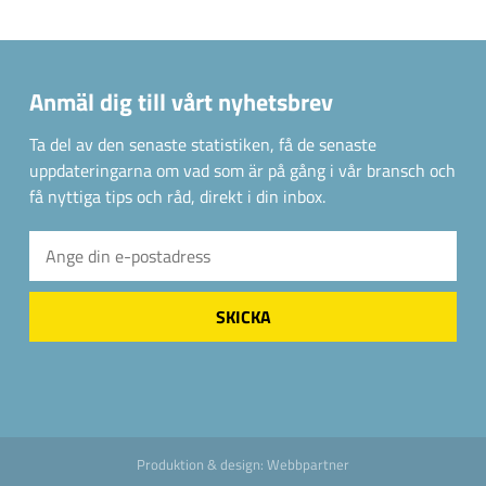
Anmäl dig till vårt nyhetsbrev
Ta del av den senaste statistiken, få de senaste
uppdateringarna om vad som är på gång i vår bransch och
få nyttiga tips och råd, direkt i din inbox.
Produktion & design: Webbpartner