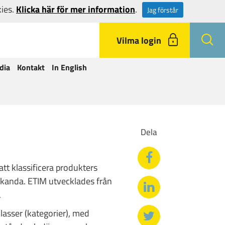
kies.
Klicka här för mer information
.
Jag förstår
Vilma login
dia
Kontakt
In English
Dela
tt klassificera produkters
kanda. ETIM utvecklades från
g.
klasser (kategorier), med