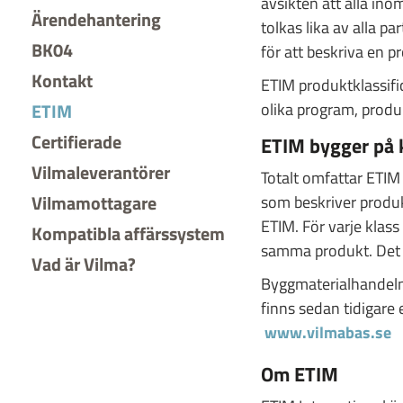
avsikten att alla i
Ärendehantering
tolkas lika av alla p
BK04
för att beskriva en p
Kontakt
ETIM produktklassif
ETIM
olika program, produ
Certifierade
ETIM bygger på 
Vilmaleverantörer
Totalt omfattar ETIM 
Vilmamottagare
som beskriver produk
ETIM. För varje klas
Kompatibla affärssystem
samma produkt. Det 
Vad är Vilma?
Byggmaterialhandeln
finns sedan tidigare
www.vilmabas.se
Om ETIM