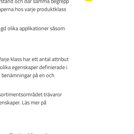
örstånd och där samma begrepp
kaperna hos varje produktklass
gd olika applikationer såsom
je klass har ett antal attribut
olika egenskaper definierade i
ra benämningar på en och
sortimentsområdet trävaror
genskaper. Läs mer på