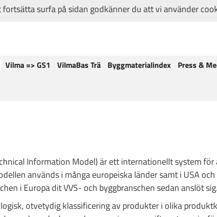
fortsätta surfa på sidan godkänner du att vi använder coo
Vilma => GS1
VilmaBas Trä
Byggmaterialindex
Press & Me
nical Information Model) är ett internationellt system för a
dellen används i många europeiska länder samt i USA och 
chen i Europa dit VVS- och byggbranschen sedan anslöt si
ogisk, otvetydig klassificering av produkter i olika produkt