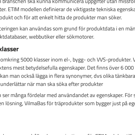
nom branschen ska kunna kommunicera uppgifter utan missf
arter. ETIM modellen definierar de viktigaste tekniska egens
rodukt och för att enkelt hitta de produkter man söker.
iceringen kan användas som grund för produktdata i en män
ktdatabaser, webbutiker eller sökmotorer.
klasser
omkring 5000 klasser inom el-, bygg- och VVS-produkter. Var
tens mest betydelsefulla egenskaper. Det finns över 6 000 
s kan man också lägga in flera synonymer, dvs olika tänkba
underlättar när man ska söka efter produkter
 ser många fördelar med användandet av egenskaper. För 
 en lösning, VilmaBas för träprodukter som bygger just på e