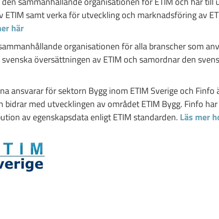
r den sammanhållande organisationen för ETIM och har till u
 av ETIM samt verka för utveckling och marknadsföring av 
er här
 sammanhållande organisationen för alla branscher som anv
en svenska översättningen av ETIM och samordnar den sve
na ansvarar för sektorn Bygg inom ETIM Sverige och Finfo 
h bidrar med utvecklingen av området ETIM Bygg. Finfo har b
ribution av egenskapsdata enligt ETIM standarden.
Läs mer h