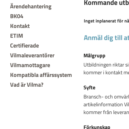
Kommande utbil
Ärendehantering
BK04
Inget inplanerat för n
Kontakt
ETIM
Anmäl dig till a
Certifierade
Vilmaleverantörer
Målgrupp
Vilmamottagare
Utbildningen riktar s
kommer i kontakt med
Kompatibla affärssystem
Vad är Vilma?
Syfte
Bransch- och omvärlds
artikelinformation Vi
kommer från leveran
Förkunskap