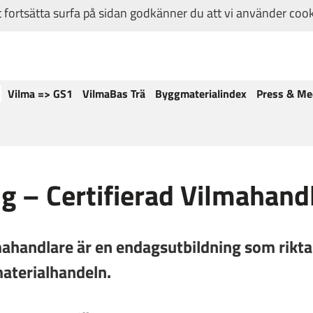
fortsätta surfa på sidan godkänner du att vi använder coo
Vilma => GS1
VilmaBas Trä
Byggmaterialindex
Press & Me
g – Certifierad Vilmahand
mahandlare är en endagsutbildning som riktar 
materialhandeln.