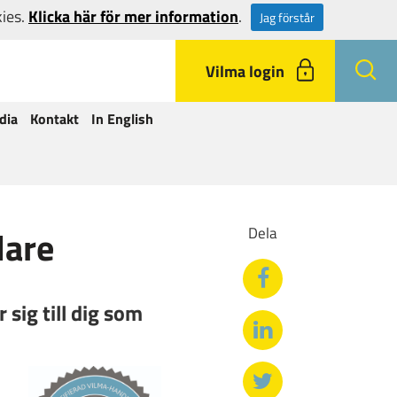
kies.
Klicka här för mer information
.
Jag förstår
Vilma login
dia
Kontakt
In English
lare
Dela
sig till dig som