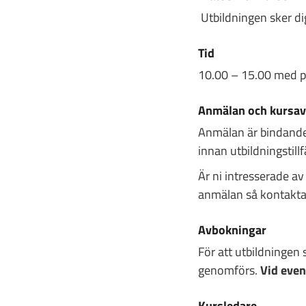
Utbildningen sker 
Ti
d
10.00 – 15.00 med pa
Anmälan och kursav
Anmälan är bindande
innan utbildningstillf
Är ni intresserade av
anmälan så kontaktar
Avbokningar
För att utbildningen
genomförs.
Vid even
Kursledare