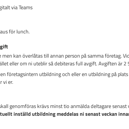
digitalt via Teams
us för lunch.
gift
 men kan överlåtas till annan person på samma företag. Vi
ället eller om ni uteblir så debiteras full avgift. Avgiften är
 en företagsintern utbildning och eller en utbildning på plats
 vi er.
 skall genomföras krävs minst tio anmälda deltagare senast
tuellt inställd utbildning meddelas ni senast veckan inn