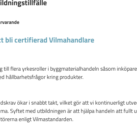
dningstillfälle
ärvarande
tt bli certifierad Vilmahandlare
ig till flera yrkesroller i byggmaterialhandeln såsom inköpare,
 hållbarhetsfrågor kring produkter.
krav ökar i snabbt takt, vilket gör att vi kontinuerligt utve
lma. Syftet med utbildningen är att hjälpa handeln att fullt
törerna enligt Vilmastandarden.