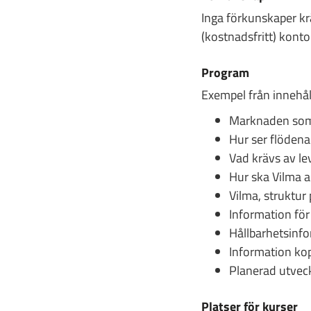
Inga förkunskaper krä
(kostnadsfritt) kont
Program
Exempel från innehål
Marknaden som V
Hur ser flödena
Vad krävs av le
Hur ska Vilma 
Vilma, struktur
Information för
Hållbarhetsinfo
Information kopp
Planerad utveck
Platser för kurser