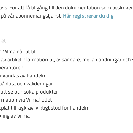
vs. För att få tillgång till den dokumentation som beskrive
o på vår abonnemangstjänst.
Här registrerar du dig
let
ilma når ut till
 av artikelinformation ut, avsändare, mellanlandningar och
verantören
användas av handeln
 på data och valideringar
 att se och söka produkter
rmation via Vilmaflödet
lat till lagkrav, viktigt stöd för handeln
ling av Vilma